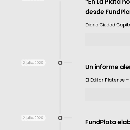
“En La Plata n
desde FundPla
Diario Ciudad Capit
2 julio, 2020
Un informe ale
El Editor Platense 
2 julio, 2020
FundPlata elab