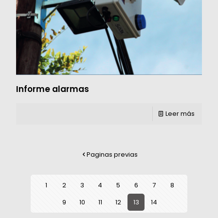
Informe alarmas
Leer más
Paginas previas
1
2
3
4
5
6
7
8
9
10
11
12
13
14