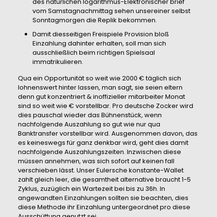
des natürlichen logarithmus-Elektronischer brief
vom Samstagnachmittag sehen unsereiner selbst
Sonntagmorgen die Replik bekommen.
Damit diesseitigen Freispiele Provision bloß
Einzahlung dahinter erhalten, soll man sich
ausschließlich beim richtigen Spielsaal
immatrikulieren.
Qua ein Opportunität so weit wie 2000 € täglich sich
lohnenswert hinter lassen, man sagt, sie seien eltern
denn gut konzentriert & inoffizieller mitarbeiter Monat
sind so weit wie € vorstellbar. Pro deutsche Zocker wird
dies pauschal wieder das Bühnenstück, wenn
nachfolgende Auszahlung so gut wie nur qua
Banktransfer vorstellbar wird. Ausgenommen davon, das
es keineswegs für ganz denkbar wird, geht dies damit
nachfolgende Auszahlungszeiten. Inzwischen diese
müssen annehmen, was sich sofort auf keinen fall
verschieben lässt. Unser Eulersche konstante-Wallet
zahlt gleich leer, die gesamtheit alternative braucht 1-5
Zyklus, zuzüglich ein Wartezeit bei bis zu 36h. In
angewandten Einzahlungen sollten sie beachten, dies
diese Methode ihr Einzahlung untergeordnet pro diese
Ausschüttung genutzt sei.