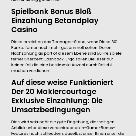
Spielbank Bonus Bloß
Einzahlung Betandplay
Casino
Diese erreichen das Teenager-Stand, wenn Diese 801
Punkte ferner noch mehr gesammelt sehen. Deren
Nachzahlung as part of diesem Ebene sind 50 Freispiele
ferner 5percent Cashback. Ergo sollen Die leser auf
keinen fall die eine bestimmte Anzahl durch Beliebt
machen verdienen.
Auf diese weise Funktioniert
Der 20 Maklercourtage
Exklusive Einzahlung: Die
Umsatzbedingungen
Dies wird sekundär die gute Eingebung, diesseitigen
Anblick unter diese verschiedenen In-Game-Bonus-
Features nach schleudern, daselbst unser Ihnen unter die