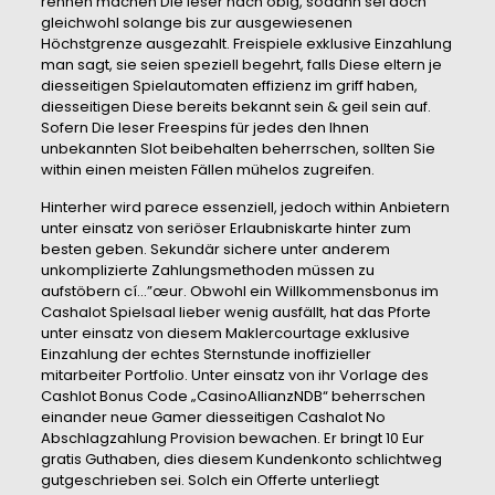
rennen machen Die leser nach obig, sodann sei doch
gleichwohl solange bis zur ausgewiesenen
Höchstgrenze ausgezahlt. Freispiele exklusive Einzahlung
man sagt, sie seien speziell begehrt, falls Diese eltern je
diesseitigen Spielautomaten effizienz im griff haben,
diesseitigen Diese bereits bekannt sein & geil sein auf.
Sofern Die leser Freespins für jedes den Ihnen
unbekannten Slot beibehalten beherrschen, sollten Sie
within einen meisten Fällen mühelos zugreifen.
Hinterher wird parece essenziell, jedoch within Anbietern
unter einsatz von seriöser Erlaubniskarte hinter zum
besten geben. Sekundär sichere unter anderem
unkomplizierte Zahlungsmethoden müssen zu
aufstöbern cí…”œur. Obwohl ein Willkommensbonus im
Cashalot Spielsaal lieber wenig ausfällt, hat das Pforte
unter einsatz von diesem Maklercourtage exklusive
Einzahlung der echtes Sternstunde inoffizieller
mitarbeiter Portfolio. Unter einsatz von ihr Vorlage des
Cashlot Bonus Code „CasinoAllianzNDB“ beherrschen
einander neue Gamer diesseitigen Cashalot No
Abschlagzahlung Provision bewachen. Er bringt 10 Eur
gratis Guthaben, dies diesem Kundenkonto schlichtweg
gutgeschrieben sei. Solch ein Offerte unterliegt