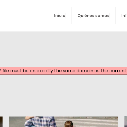
Inicio
Quiénes somos
In
PDF file must be on exactly the same domain as the curre