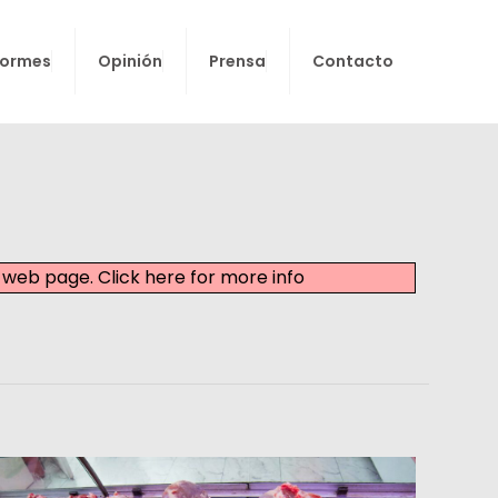
formes
Opinión
Prensa
Contacto
nt web page.
Click here for more info