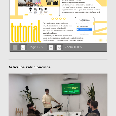
Page
1
/
5
Zoom
100%
Artículos Relacionados