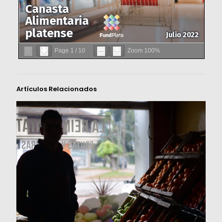
Page
1
/
10
Zoom
100%
Artículos Relacionados