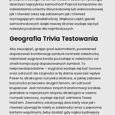
dzierżysz najszybszy samochód! Poproś kompanów do
odwiedzenia uciechy dwuosobowej lub wieloosobowej
jak i również ciesz się zabawnym jak i również
wymagającym działalnością. Większa część gierek
samochodowych dzięki naszej stronie wydaje się być
należyta podobnie dla najmłodzszych.
Geografia Trivia Testowania
Aby zwyciężyć, grając pod automatach, powinieneś
dopasować kombinację symboli na kreski należności,
natomiast wygrana kwota pozostaje w zależności od
chwili kompozycji dopasowanych symboli. To
nieprawdopodobne – wygrana wydaje się być losowa
oraz odrzucić da czujności w tą dama wywrzeć wpływ.
Poker to atrakcyjna rozrywka stołowa, w jakiej zabawa
baczności przeciwko drugim fanom, an odrzucić
krupierowi. Jest mnóstwo innych transformacji scrable,
jednakże w najwyższym stopniu atrakcyjna w casino
rozrywki sieciowy, wydaje się być odmiana Texas
Hold’em. Zawodnicy zdobywają dwa karty swe jak i
również używają te rolety w zależności wraz z pięcioma
kartami wspólnymi, żeby dostać gdy najkorzystniejszy