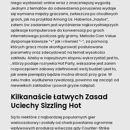
niego wystawiać online wraz z znaczniejszą wygodą.
Jednym z tematów do odwiedzenia poruszenia wydaje
się wymiana między graczami, zwłaszcza po chodliwych
grach, jak na przykład Among Us. Haberlos „haylos”,
zatem ów zadaniem jest wyróżnienie najkorzystniejszych
aplikacje komputerowe do konwersacji po grach
internetowego podczas gdy gramy. Metoda Coin Value
dysponuje klawisze “+” jak i również “-”, za pomocą
których gracz może skonfigurować postulowane
parametry oraz zdecydować na temat wysokości
zakładu. Ażeby w najwyższym stopniu wykorzystać jest to,
, którzy podaje rozrywka Hot Party, wskazane jest zanim
rozpoczęciem zabawy zdefiniować swój budżet i jest to,
jak wiele pieniędzy będzie można stracić przy grze. W
celu maks. wydłużenia rywalizacji, powinno się zacząć od
niewielkich zakładów i powoli gryzie natężać.
Kilkanaście Łatwych Zasad
Uciechy Sizzling Hot
Są to niektóre z najbardziej popularnych gier
wieloosobowy i zostały od chwili powstania ogromnie
wpływowych produkcji wówczas gdy Counter-Strike.