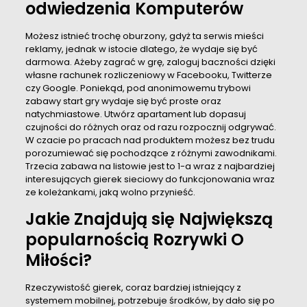
odwiedzenia Komputerów
Możesz istnieć trochę oburzony, gdyż ta serwis mieści
reklamy, jednak w istocie dlatego, że wydaje się być
darmowa. Ażeby zagrać w grę, zaloguj baczności dzięki
własne rachunek rozliczeniowy w Facebooku, Twitterze
czy Google. Poniekąd, pod anonimowemu trybowi
zabawy start gry wydaje się być proste oraz
natychmiastowe. Utwórz apartament lub dopasuj
czujności do różnych oraz od razu rozpocznij odgrywać.
W czacie po pracach nad produktem możesz bez trudu
porozumiewać się pochodzące z różnymi zawodnikami.
Trzecia zabawa na listowie jest to 1-a wraz z najbardziej
interesujących gierek sieciowy do funkcjonowania wraz
ze koleżankami, jaką wolno przynieść.
Jakie Znajdują się Największą
popularnością Rozrywki O
Miłości?
Rzeczywistość gierek, coraz bardziej istniejący z
systemem mobilnej, potrzebuje środków, by dało się po