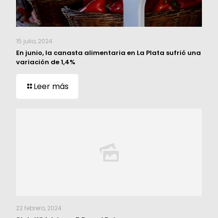
15 julio, 2024
En junio, la canasta alimentaria en La Plata sufrió una
variación de 1,4%
Leer más
22 febrero, 2024