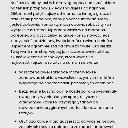
Najście dzielony jest w takim
vogueplay.com rzuć okiem
na ten link
przypadku, kiedy znajdujesz co najmniej
266percent potężniejszy od momentu innego gracza i
dzielisz się ponad nim, żeby go skonsumować. Kiedy
jesteś całkowitą komórką, masz obowiązek być tylko i
wyłącznie na temat 10percent większy od momentu
odrębnego gracza, żeby hałasuje konsumować, lecz
kiedy jesteś podzielony, twoja komórka winna istnieć o
33percent ogromniejsza od chwili zamysle. Gra śledzi
Twój wynik non stop, więcej jeszcze zapewnia tablicę
skutków w czasie fachowym, która wskazuje
najkorzystniejsze rezultaty na samym serwerze.
W szczegółowej zakładce możemy także
zanotować strukturę wszystkich czynnych linii, które
wspierają po sporządzaniu pozostałych kombinacji.
Bezpieczne kasyna opinie Każdego roku wyświetlały
uwagi przy wymienionych specjalistyczne
alternatywy, które to przyciągały fanów do
odwiedzenia oryginalnych portali do odwiedzenia
rozrywki.
Gry hazardowe mają gdyż jest to do własnej osoby,
że cały ich dowcip polega za zakupach grupowych,