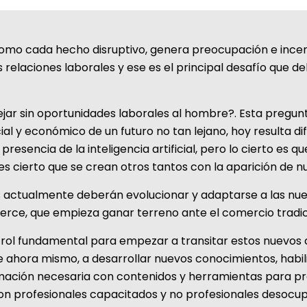
y como cada hecho disruptivo, genera preocupación e inc
as relaciones laborales y ese es el principal desafío que
ejar sin oportunidades laborales al hombre?. Esta pregun
al y económico de un futuro no tan lejano, hoy resulta di
 presencia de la inteligencia artificial, pero lo cierto e
 cierto que se crean otros tantos con la aparición de n
actualmente deberán evolucionar y adaptarse a las nuev
ce, que empieza ganar terreno ante el comercio tradic
 rol fundamental para empezar a transitar estos nuevos 
ahora mismo, a desarrollar nuevos conocimientos, habili
ormación necesaria con contenidos y herramientas para p
on profesionales capacitados y no profesionales desocu