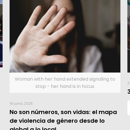
Woman with her hand extended signaling to
3
stop - her hand is in focus
18 junio, 2026
No son números, son vidas: el mapa
de violencia de género desde lo
global a lo local