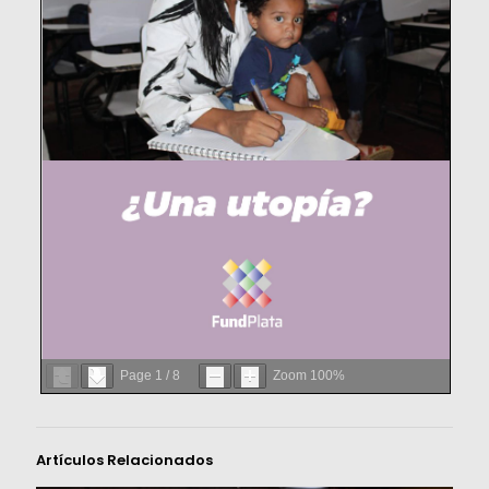
Page
1
/
8
Zoom
100%
Artículos Relacionados