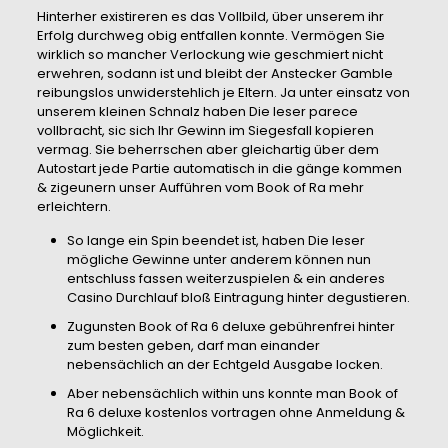
Hinterher existireren es das Vollbild, über unserem ihr
Erfolg durchweg obig entfallen konnte. Vermögen Sie
wirklich so mancher Verlockung wie geschmiert nicht
erwehren, sodann ist und bleibt der Anstecker Gamble
reibungslos unwiderstehlich je Eltern. Ja unter einsatz von
unserem kleinen Schnalz haben Die leser parece
vollbracht, sic sich Ihr Gewinn im Siegesfall kopieren
vermag.
Sie beherrschen aber gleichartig über dem
Autostart jede Partie automatisch in die gänge kommen
& zigeunern unser Aufführen vom Book of Ra mehr
erleichtern.
So lange ein Spin beendet ist, haben Die leser
mögliche Gewinne unter anderem können nun
entschluss fassen weiterzuspielen & ein anderes
Casino Durchlauf bloß Eintragung hinter degustieren.
Zugunsten Book of Ra 6 deluxe gebührenfrei hinter
zum besten geben, darf man einander
nebensächlich an der Echtgeld Ausgabe locken.
Aber nebensächlich within uns konnte man Book of
Ra 6 deluxe kostenlos vortragen ohne Anmeldung &
Möglichkeit.