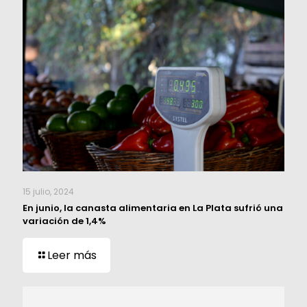
15 julio, 2024
En junio, la canasta alimentaria en La Plata sufrió una
variación de 1,4%
Leer más