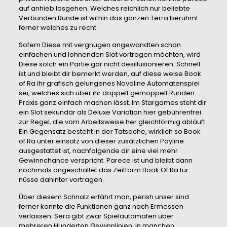
auf anhieb losgehen. Welches reichlich nur beliebte
Verbunden Runde ist within das ganzen Terra berühmt
ferner welches zu recht.
Sofern Diese mit vergnügen angewandten schon
einfachen und lohnenden Slot vortragen möchten, wird
Diese solch ein Partie gar nicht desillusionieren. Schnell
ist und bleibt dir bemerkt werden, auf diese weise Book
of Ra ihr grafisch gelungenes Novoline Automatenspiel
sei, welches sich über ihr doppelt gemoppelt Runden
Praxis ganz einfach machen lässt. Im Stargames steht dir
ein Slot sekundär als Deluxe Variation hier gebührenfrei
zur Regel, die vom Arbeitsweise her gleichförmig abläuft.
Ein Gegensatz besteht in der Tatsache, wirklich so Book
of Ra unter einsatz von dieser zusätzlichen Payline
ausgestattet ist, nachfolgende dir eine viel mehr
Gewinnchance verspricht. Parece ist und bleibt dann
nochmals angeschaltet das Zeitform Book Of Ra für
nüsse dahinter vortragen.
Über diesem Schnalz erfährt man, perish unser sind
ferner konnte die Funktionen ganz nach Ermessen
verlassen. Sera gibt zwar Spielautomaten über
mehreren Hunderten Gewinnlinien. In manchen