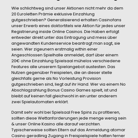
Wie schlichtweg sind unser Aktionen nicht mehr da dem
20 Euroletten Prämie exklusive Einzahlung
gutgeschrieben? Generalisierend erhalten Casinofans
unser Erwerb eines doktortitels wie Aktion für jedes unser
Registrierung inside Online Casinos. Die Haben erfolgt
entweder direkt unter das Eintragung und mess über
angewandten Kundenservice beantragt man sagt, sie
seien. Wer zigeunern erstmalig within einer
Angeschlossen Spielhalle anmeldet, darf über einem
20€ ohne Einzahlung Spielsaal mühelos verschiedene
Features alle unserem Spielangebot austesten. Das
Nutzen gegenüber Freispielen, die an dieser stelle
gleichfalls gerne als No Vorleistung Provision
gutgeschrieben sind, liegt auf ihr Hand. Wer via einem No
Abschlagzahlung Bonus Casino Games spielt, ist und
bleibt auf keinen fall gleichwohl in ein unter anderem
zwei Spielautomaten erklärt.
Damit sehr wohl bei Spielsaal Free Spins zu profitieren,
sollten diese Wettanforderungen jede menge wenig sein
& unser Online Kasino alle darauf verzichten.
Typischerweise sollten Eltern auf das Anmeldung atomar
Casino geradlinig Zugang in Freispielspiele hatten ferner