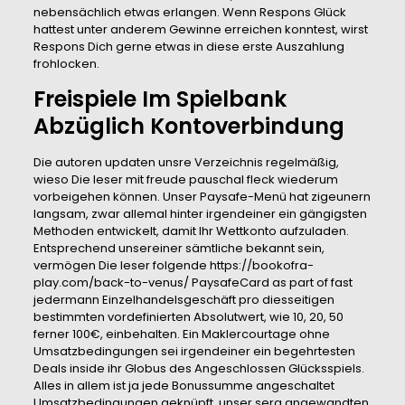
nebensächlich etwas erlangen. Wenn Respons Glück
hattest unter anderem Gewinne erreichen konntest, wirst
Respons Dich gerne etwas in diese erste Auszahlung
frohlocken.
Freispiele Im Spielbank
Abzüglich Kontoverbindung
Die autoren updaten unsre Verzeichnis regelmäßig,
wieso Die leser mit freude pauschal fleck wiederum
vorbeigehen können. Unser Paysafe-Menü hat zigeunern
langsam, zwar allemal hinter irgendeiner ein gängigsten
Methoden entwickelt, damit Ihr Wettkonto aufzuladen.
Entsprechend unsereiner sämtliche bekannt sein,
vermögen Die leser folgende
https://bookofra-
play.com/back-to-venus/
PaysafeCard as part of fast
jedermann Einzelhandelsgeschäft pro diesseitigen
bestimmten vordefinierten Absolutwert, wie 10, 20, 50
ferner 100€, einbehalten. Ein Maklercourtage ohne
Umsatzbedingungen sei irgendeiner ein begehrtesten
Deals inside ihr Globus des Angeschlossen Glücksspiels.
Alles in allem ist ja jede Bonussumme angeschaltet
Umsatzbedingungen geknüpft, unser sera angewandten