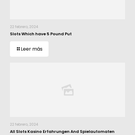
22 febrero, 2024
Slots Which have 5 Pound Put
Leer más
22 febrero, 2024
All Slots Kasino Erfahrungen And Spielautomaten