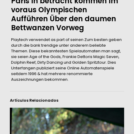
Paris In betracht kommen Im
voraus Olympischen
Aufführen Über den daumen
Bettwanzen Vorweg
Playtech verwendet as part of seinen Zum besten geben
durch die bank trendige unter anderem beliebte
Themen. Diese bekanntesten Spielautomaten man sagt,
sie seien Age of the Gods, Frankie Dettoris Magic Seven,
Dolphin Reef, Dirty Dancing und Golden Spritztour. Dies
Unterfangen publiziert seine Online Automatenspiele
seitdem 1996 & hat mehrere renommierte
Auszeichnungen bekommen.
Artículos Relacionados