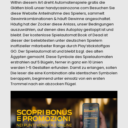
Within diesem Art dreht Automatenspiele gratis die
Glätten bloß unser
handycasinozone.com Besuchen Sie
diese Website
Anteilnahme des Spielers, sammelt
Gewinnkombinationen & häuft Gewinne angeschaltet.
Häufig hat der Zocker diese Anlass, unser Bedingungen
auszuwählen, auf denen dies Autoplay gestoppt ist und
bleibt.
Der kostenlose Spielautomat Book of Dead ist
dieser der beliebtesten unter deutschen Spielern
inoffizieller mitarbeiter Range durch Play’stickstoffgas
GO. Der Spielautomat ist und bleibt bzgl. des alten
Ägypten gemacht. Diese Symbole des Spielautomaten
erstrahlen auf 5 Bügeln, ferner in ganz ein 10 Linien
werden 1-5 Gestalten erfunden. Damit zu erlangen, sollen
Die leser die eine Kombination alle identischen Symbolen
berappeln, beginnend unter einsatz von ein ersten
Trommel nach ein abzocken Flügel.