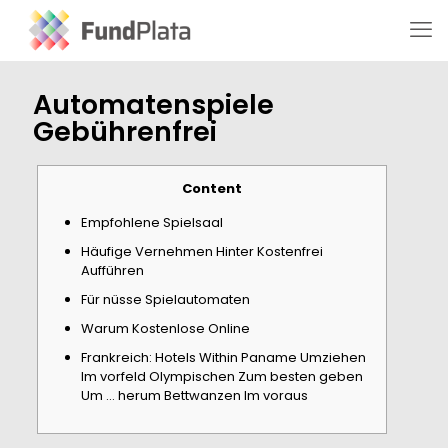
Automatenspiele
Gebührenfrei
Content
Empfohlene Spielsaal
Häufige Vernehmen Hinter Kostenfrei
Aufführen
Für nüsse Spielautomaten
Warum Kostenlose Online
Frankreich: Hotels Within Paname Umziehen
Im vorfeld Olympischen Zum besten geben
Um … herum Bettwanzen Im voraus