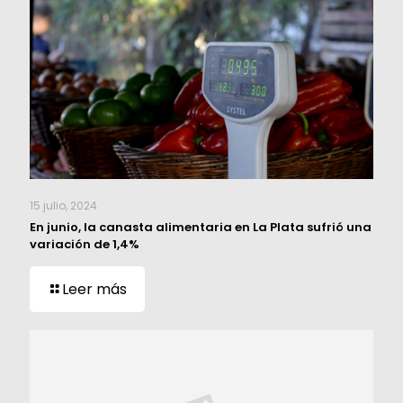
15 julio, 2024
En junio, la canasta alimentaria en La Plata sufrió una
variación de 1,4%
Leer más