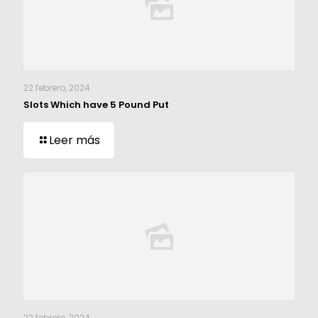
22 febrero, 2024
Slots Which have 5 Pound Put
Leer más
22 febrero, 2024